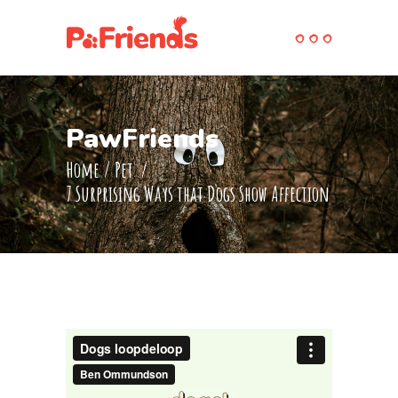
myhouseoffurniture.com
link slot gacor
link slot gacor
link slot gacor
slot online
toto togel
link gacor
toto togel
toto togel
situs togel
jacktoto
situs togel
jacktoto
jacktoto
slot gacor
link slot
slot gacor
jacktoto
situs togel
slot gacor
slot resmi
situs slot
situs slot
situs slot
situs slot
PawFriends
Home
/
Pet
/
7 Surprising Ways that Dogs Show Affection