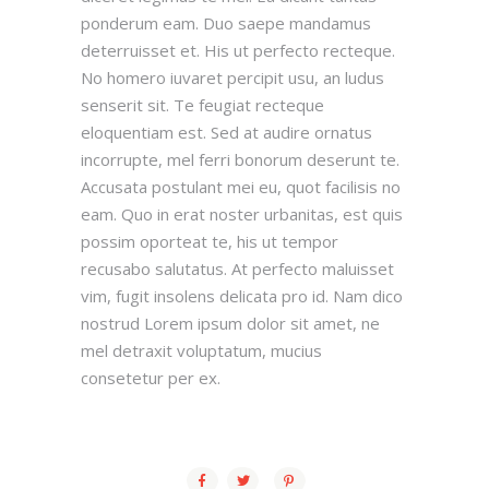
ponderum eam. Duo saepe mandamus
deterruisset et. His ut perfecto recteque.
No homero iuvaret percipit usu, an ludus
senserit sit. Te feugiat recteque
eloquentiam est. Sed at audire ornatus
incorrupte, mel ferri bonorum deserunt te.
Accusata postulant mei eu, quot facilisis no
eam. Quo in erat noster urbanitas, est quis
possim oporteat te, his ut tempor
recusabo salutatus. At perfecto maluisset
vim, fugit insolens delicata pro id. Nam dico
nostrud Lorem ipsum dolor sit amet, ne
mel detraxit voluptatum, mucius
consetetur per ex.