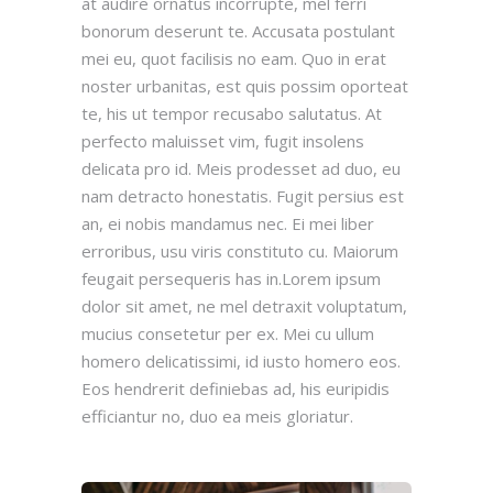
at audire ornatus incorrupte, mel ferri
bonorum deserunt te. Accusata postulant
mei eu, quot facilisis no eam. Quo in erat
noster urbanitas, est quis possim oporteat
te, his ut tempor recusabo salutatus. At
perfecto maluisset vim, fugit insolens
delicata pro id. Meis prodesset ad duo, eu
nam detracto honestatis. Fugit persius est
an, ei nobis mandamus nec. Ei mei liber
erroribus, usu viris constituto cu. Maiorum
feugait persequeris has in.Lorem ipsum
dolor sit amet, ne mel detraxit voluptatum,
mucius consetetur per ex. Mei cu ullum
homero delicatissimi, id iusto homero eos.
Eos hendrerit definiebas ad, his euripidis
efficiantur no, duo ea meis gloriatur.