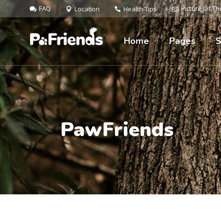
FAQ
Picture Of T
Location
Health Tips
Home
Pages
S
PawFriends