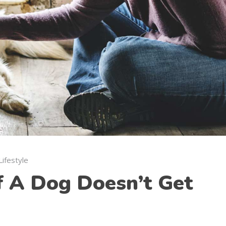
Lifestyle
 A Dog Doesn’t Get