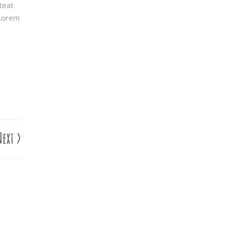
teat
 Lorem
Next
>