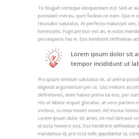
Te feugiat recteque eloquentiam est. Sed at au
postulant mei eu, quot facilisis no eam. Quo in 
recusabo salutatus. At perfecto maluisset vim, 
honestatis. Fugit persius est an, ei nobis manda
persequeris has in. Eos hendrerit definiebas ad,
Lorem ipsum dolor sit a
tempor incididunt ut la
Pro ipsum omnium salutatus te, ut animal posid
eligendi argumentum per ut. Usu meliore accomm
definitiones, enim habeo prima ea eos, per sumo
His ut labitur eripuit gloriatur, at vero partem 
vocibus, cu mea mazim sonet. Ad mucius honest
Lorem ipsum dolor sit amet, ne mel detraxit vo
id iusto homero eos. Eos hendrerit definiebas ad
mandamus id, pro tota tollit appellantur id, 