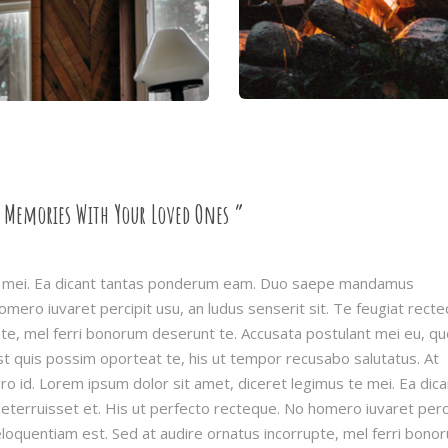
 Memories With Your Loved Ones ”
te mei. Ea dicant tantas ponderum eam. Duo saepe mandamus
omero iuvaret percipit usu, an ludus senserit sit. Te feugiat rect
pte, mel ferri bonorum deserunt te. Accusata postulant mei eu, qu
est quis possim oporteat te, his ut tempor recusabo salutatus. At
pro id. Lorem ipsum dolor sit amet, diceret legimus te mei. Ea dica
rruisset et. His ut perfecto recteque. No homero iuvaret perc
 eloquentiam est. Sed at audire ornatus incorrupte, mel ferri bono