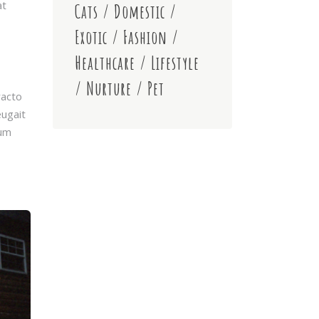
at
Cats
/
Domestic
/
Exotic
/
Fashion
/
Healthcare
/
Lifestyle
/
Nurture
/
Pet
racto
eugait
lum