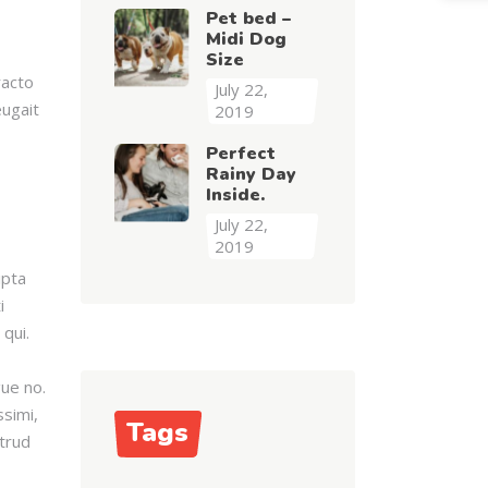
Pet bed –
Midi Dog
Size
racto
July 22,
eugait
2019
Perfect
Rainy Day
Inside.
July 22,
2019
ipta
i
qui.
ue no.
ssimi,
Tags
strud