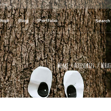
he Day
hop
Blog
Portfolio
Search
Home
/
Accesories
/
What